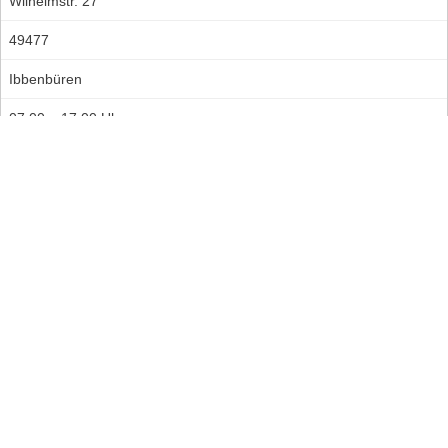
Wilhelmstr. 27
49477
Ibbenbüren
07:00 – 17:00 Uhr
07:00 – 17:00 Uhr
Püsselbüren
Roßlauerstr. 4-6
49479
Ibbenbüren-Püsselbüren
07:00 – 16:00 Uhr
07:00 – 16:00 Uhr