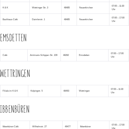
07:00 – 11:30
K & K
Wettringer Str. 3
48485
Neuenkirchen
Uhr
07:00 – 17:00
Backhaus-Café
Daimlerstr. 1
48485
Neuenkirchen
Uhr
EMSDETTEN
07:00 – 17:00
Café
Amtmann-Schipper-Str. 109
48282
Emsdetten
Uhr
WETTRINGEN
07:00 – 11:30
Filiale im K & K
Kolpingstr. 5
48493
Wettringen
Uhr
IBBENBÜREN
07:00 – 17:00
Ibbenbüren Café
Wilhelmstr. 27
49477
Ibbenbüren
Uhr