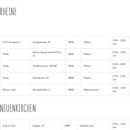
RHEINE
07:00 – 11:30
K & K Königsesch
Königseschstr. 55
48431
Rheine
Uhr
Pfarrer-Bergmannshoff-Platz
07:00 – 17:00
Filiale
48431
Rheine
14
Uhr
07:00 – 16:00
Filiale
Osnabrückerstr. 283-287
48432
Rheine
Uhr
07:00 – 11:30
Filiale
Bonifatiusstr. 63
48432
Rheine
Uhr
07:00 – 17:00
Mesum Café
Alte Bahnhofstr. 2
48432
Rheine-Mesum
Uhr
NEUENKIRCHEN
07:00 – 17:00
Café im Dorf
Hauptstr. 24
48485
Neuenkirchen
Uhr