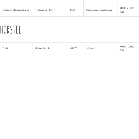
07:00 – 17:00
Café (im Markant-Markt)
Roßlauerstr. 4-6
49479
Ibbenbüren-Püsselbüren
Uhr
HÖRSTEL
07:00 – 17:00
Café
Bahnhofstr. 14
48477
Hörstel
Uhr
07:00 – 17:00
Café in Riesenbeck
Bevergerner Str. 2
48477
Hörstel-Riesenbeck
Uhr
METELEN
07:00 – 11:30
Filiale im K & K
Neutor 28-30
48629
Metelen
Uhr
SCHÜTTORF
07:00 – 11:30
Filiale im Netto-Markt
Salzbergenerstr. 85
48465
Schüttorf